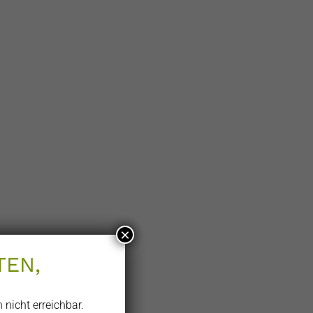
×
TEN,
 nicht erreichbar.